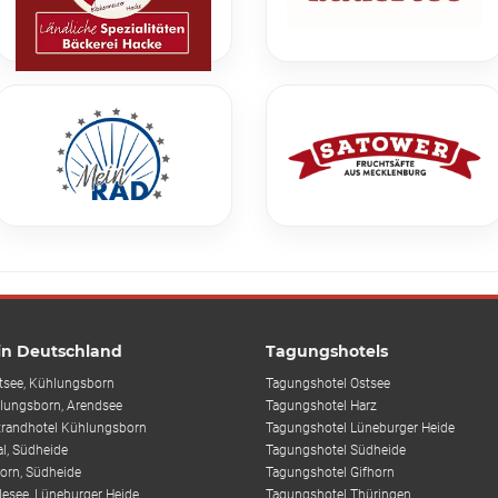
 in Deutschland
Tagungshotels
tsee, Kühlungsborn
Tagungshotel Ostsee
lungsborn, Arendsee
Tagungshotel Harz
trandhotel Kühlungsborn
Tagungshotel Lüneburger Heide
al, Südheide
Tagungshotel Südheide
horn, Südheide
Tagungshotel Gifhorn
desee, Lüneburger Heide
Tagungshotel Thüringen