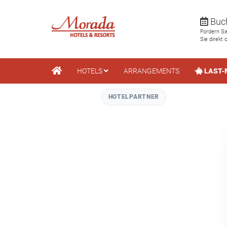
Direkt
Buch
zum
Fordern Si
Inhalt
Sie direkt 
HOTELS
ARRANGEMENTS
LAST-
HOTELPARTNER