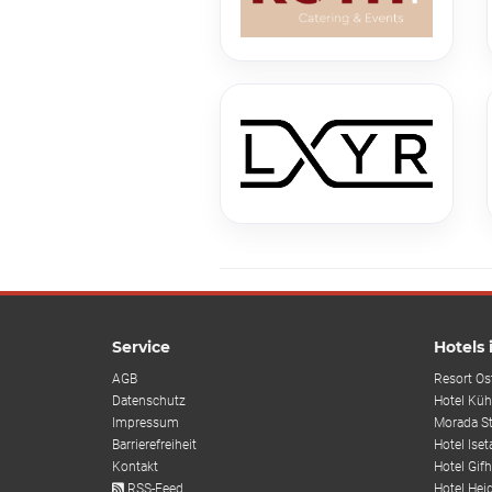
Service
Hotels
AGB
Resort Os
Datenschutz
Hotel Küh
Impressum
Morada S
Barrierefreiheit
Hotel Iset
Kontakt
Hotel Gif
RSS-Feed
Hotel Hei