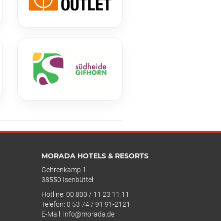
MORADA HOTELS & RESORTS
Gehrenkamp 1
38550 Isenbüttel
Hotline: 00 800 / 11 23 11 11
Telefon: 0 53 74 / 91 91-2121
E-Mail: info@morada.de