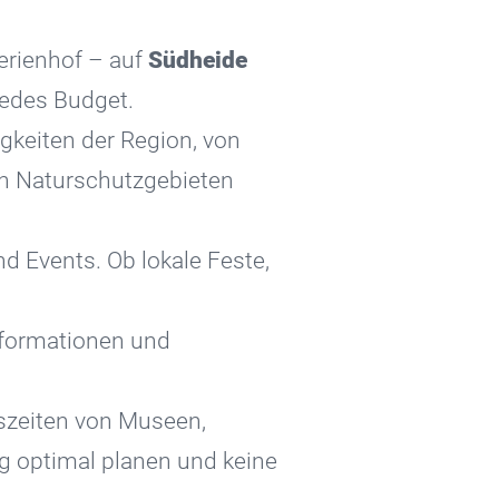
erienhof – auf
Südheide
jedes Budget.
keiten der Region, von
en Naturschutzgebieten
d Events. Ob lokale Feste,
nformationen und
szeiten von Museen,
g optimal planen und keine