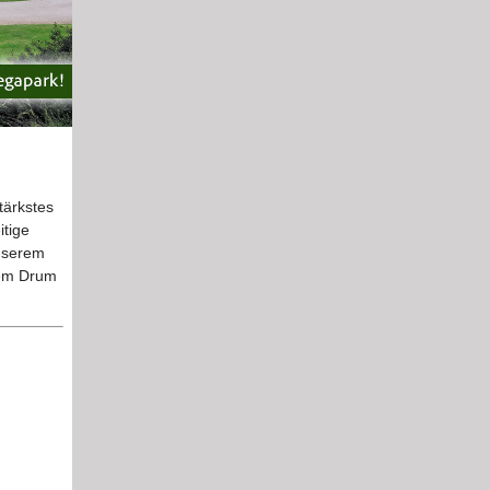
tärkstes
itige
unserem
lem Drum