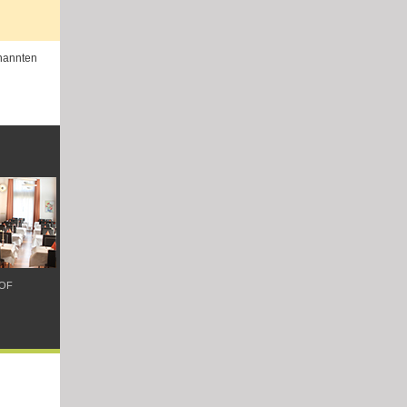
enannten
HOF