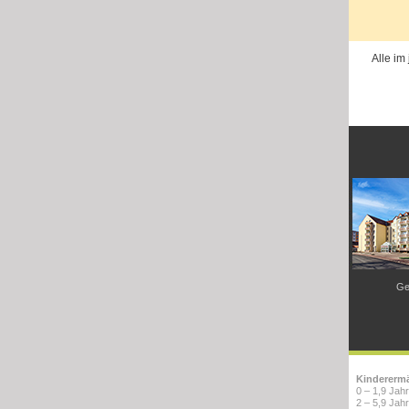
Alle im
Ge
Kindererm
0 – 1,9 Jah
2 – 5,9 Jah