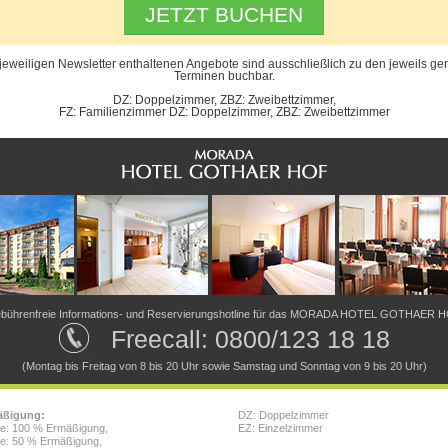
JETZT BUCHEN
 jeweiligen Newsletter enthaltenen Angebote sind ausschließlich zu den jeweils g
Terminen buchbar.
DZ: Doppelzimmer, ZBZ: Zweibettzimmer,
FZ: Familienzimmer DZ: Doppelzimmer, ZBZ: Zweibettzimmer
bührenfreie Informations- und Reservierungshotline für das MORADA HOTEL GOTHAER 
Freecall: 0800/123 18 18
(Montag bis Freitag von 8 bis 20 Uhr sowie Samstag und Sonntag von 9 bis 20 Uhr)
äßigung:
DZ: Doppelzimmer
re: 100 % Ermäßigung,
EZ: Einzelzimmer
re: 50 % Ermäßigung,