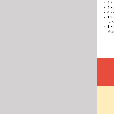
4 ×
4 ×
4 ×
1 × 
Blü
1 ×
Mus