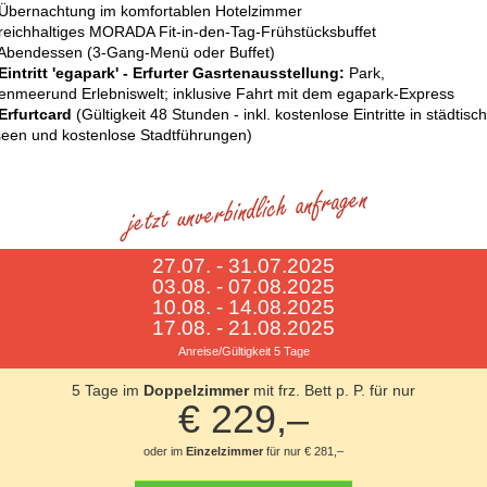
 Übernachtung im komfortablen Hotelzimmer
 reichhaltiges MORADA Fit-in-den-Tag-Frühstücksbuffet
 Abendessen (3-Gang-Menü oder Buffet)
Eintritt 'egapark' - Erfurter Gasrtenausstellung:
Park,
tenmeerund Erlebniswelt; inklusive Fahrt mit dem egapark-Express
 Erfurtcard
(Gültigkeit 48 Stunden - inkl. kostenlose Eintritte in städtisc
een und kostenlose Stadtführungen)
27.07. - 31.07.2025
03.08. - 07.08.2025
10.08. - 14.08.2025
17.08. - 21.08.2025
Anreise/Gültigkeit 5 Tage
5 Tage im
Doppelzimmer
mit frz. Bett p. P. für nur
€ 229,–
oder im
Einzelzimmer
für nur € 281,–