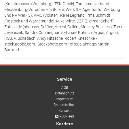
(Kunstmuseum Wolfsburg), TSK GmbH, Tourismusverband
Mecklenburg-Vorpommern (Kliem, Werk 3 – Agentur für Werbung
und PR Werk 3), VMO (Volster), René Legrand, Irma Schmidt
(Rostock und Warnemünde), Mike Witte, DZT (Dietmar Scherf),
Fotolia.de (sborisov, DeVIce, Áment Gellért, Monkey Business, Tomo
Jesenicnik, Sandra Cunningham, Michael Röhrich, Argus, Argus),
HSB/V. Schadach, Andy Nitzsche, Robert Kneschke -
stock.adobe.com, iStockphoto.com Foto:Caiaimage/Martin
Barraud
Service
AGB
Datenschutz
Impressum
Barrierefreiheit
Kontakt
RSS-Feed
Karriere