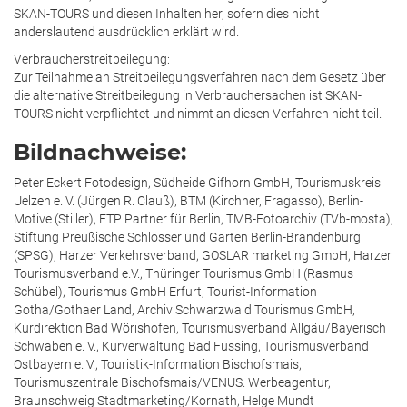
SKAN-TOURS und diesen Inhalten her, sofern dies nicht
anderslautend ausdrücklich erklärt wird.
Verbraucherstreitbeilegung:
Zur Teilnahme an Streitbeilegungsverfahren nach dem Gesetz über
die alternative Streitbeilegung in Verbrauchersachen ist SKAN-
TOURS nicht verpflichtet und nimmt an diesen Verfahren nicht teil.
Bildnachweise:
Peter Eckert Fotodesign, Südheide Gifhorn GmbH, Tourismuskreis
Uelzen e. V. (Jürgen R. Clauß), BTM (Kirchner, Fragasso), Berlin-
Motive (Stiller), FTP Partner für Berlin, TMB-Fotoarchiv (TVb-mosta),
Stiftung Preußische Schlösser und Gärten Berlin-Brandenburg
(SPSG), Harzer Verkehrsverband, GOSLAR marketing GmbH, Harzer
Tourismusverband e.V., Thüringer Tourismus GmbH (Rasmus
Schübel), Tourismus GmbH Erfurt, Tourist-Information
Gotha/Gothaer Land, Archiv Schwarzwald Tourismus GmbH,
Kurdirektion Bad Wörishofen, Tourismusverband Allgäu/Bayerisch
Schwaben e. V., Kurverwaltung Bad Füssing, Tourismusverband
Ostbayern e. V., Touristik-Information Bischofsmais,
Tourismuszentrale Bischofsmais/VENUS. Werbeagentur,
Braunschweig Stadtmarketing/Kornath, Helge Mundt