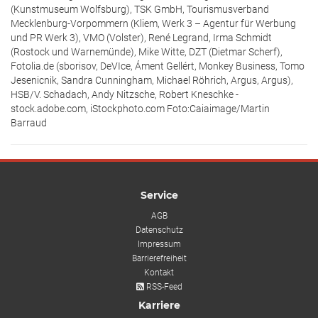
(Kunstmuseum Wolfsburg), TSK GmbH, Tourismusverband
Mecklenburg-Vorpommern (Kliem, Werk 3 – Agentur für Werbung
und PR Werk 3), VMO (Volster), René Legrand, Irma Schmidt
(Rostock und Warnemünde), Mike Witte, DZT (Dietmar Scherf),
Fotolia.de (sborisov, DeVIce, Áment Gellért, Monkey Business, Tomo
Jesenicnik, Sandra Cunningham, Michael Röhrich, Argus, Argus),
HSB/V. Schadach, Andy Nitzsche, Robert Kneschke -
stock.adobe.com, iStockphoto.com Foto:Caiaimage/Martin
Barraud
Service
AGB
Datenschutz
Impressum
Barrierefreiheit
Kontakt
RSS-Feed
Karriere