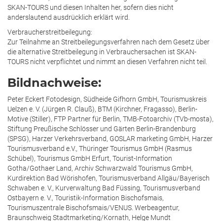
SKAN-TOURS und diesen Inhalten her, sofern dies nicht
anderslautend ausdrücklich erklärt wird.
Verbraucherstreitbeilegung:
Zur Teilnahme an Streitbeilegungsverfahren nach dem Gesetz über
die alternative Streitbeilegung in Verbrauchersachen ist SKAN-
TOURS nicht verpflichtet und nimmt an diesen Verfahren nicht teil.
Bildnachweise:
Peter Eckert Fotodesign, Südheide Gifhorn GmbH, Tourismuskreis
Uelzen e. V. (Jürgen R. Clauß), BTM (Kirchner, Fragasso), Berlin-
Motive (Stiller), FTP Partner für Berlin, TMB-Fotoarchiv (TVb-mosta),
Stiftung Preußische Schlösser und Gärten Berlin-Brandenburg
(SPSG), Harzer Verkehrsverband, GOSLAR marketing GmbH, Harzer
Tourismusverband e.V., Thüringer Tourismus GmbH (Rasmus
Schübel), Tourismus GmbH Erfurt, Tourist-Information
Gotha/Gothaer Land, Archiv Schwarzwald Tourismus GmbH,
Kurdirektion Bad Wörishofen, Tourismusverband Allgäu/Bayerisch
Schwaben e. V., Kurverwaltung Bad Füssing, Tourismusverband
Ostbayern e. V., Touristik-Information Bischofsmais,
Tourismuszentrale Bischofsmais/VENUS. Werbeagentur,
Braunschweig Stadtmarketing/Kornath, Helge Mundt