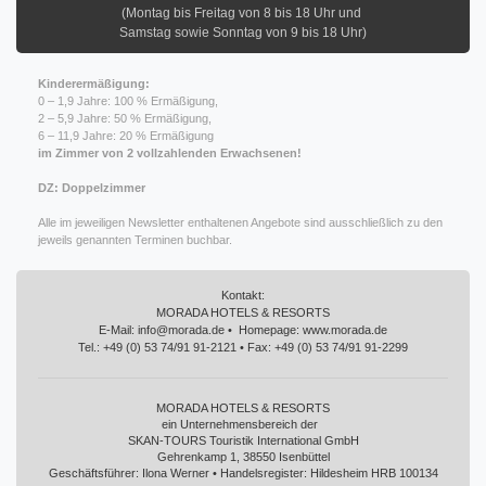
(Montag bis Freitag von 8 bis 18 Uhr und
Samstag sowie Sonntag von 9 bis 18 Uhr)
Kinderermäßigung:
0 – 1,9 Jahre: 100 % Ermäßigung,
2 – 5,9 Jahre: 50 % Ermäßigung,
6 – 11,9 Jahre: 20 % Ermäßigung
im Zimmer von 2 vollzahlenden Erwachsenen!
DZ: Doppelzimmer
Alle im jeweiligen Newsletter enthaltenen Angebote sind ausschließlich zu den
jeweils genannten Terminen buchbar.
Kontakt:
MORADA HOTELS & RESORTS
E-Mail: info@morada.de • Homepage: www.morada.de
Tel.: +49 (0) 53 74/91 91-2121 • Fax: +49 (0) 53 74/91 91-2299
MORADA HOTELS & RESORTS
ein Unternehmensbereich der
SKAN-TOURS Touristik International GmbH
Gehrenkamp 1, 38550 Isenbüttel
Geschäftsführer: Ilona Werner • Handelsregister: Hildesheim HRB 100134