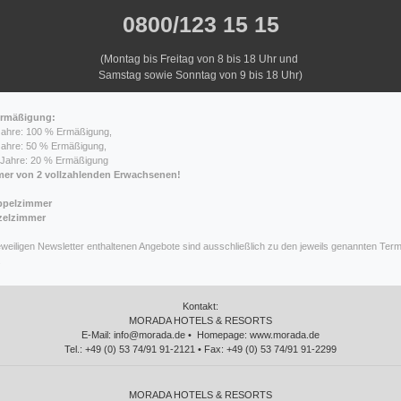
0800/123 15 15
(Montag bis Freitag von 8 bis 18 Uhr und
Samstag sowie Sonntag von 9 bis 18 Uhr)
ermäßigung:
 Jahre: 100 % Ermäßigung,
 Jahre: 50 % Ermäßigung,
9 Jahre: 20 % Ermäßigung
er von 2 vollzahlenden Erwachsenen!
ppelzimmer
zelzimmer
jeweiligen Newsletter enthaltenen Angebote sind ausschließlich zu den jeweils genannten Ter
.
Kontakt:
MORADA HOTELS & RESORTS
E-Mail: info@morada.de • Homepage: www.morada.de
Tel.: +49 (0) 53 74/91 91-2121 • Fax: +49 (0) 53 74/91 91-2299
MORADA HOTELS & RESORTS