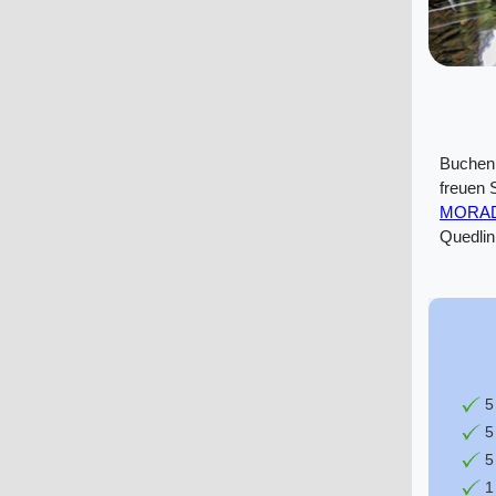
Buchen 
freuen 
MORAD
Quedlin
5
5
5
1