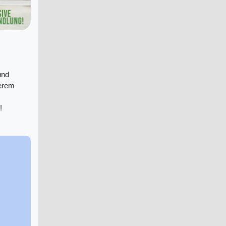
und
serem
!