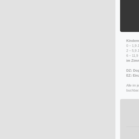
Kinder
0 – 1,9
2 – 5,9
6 – 11,
im Zimm
DZ: Do
EZ: Ein
Alle im 
buchbar